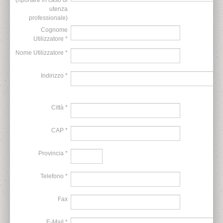
(riportare in caso di
utenza
professionale)
Cognome
Utilizzatore *
Nome Utilizzatore *
Indirizzo *
Città *
CAP *
Provincia *
Telefono *
Fax
E-Mail *