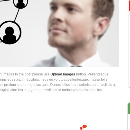
ch images to the post please use
Upload Images
button. Pellentesque
rpis egestas. In faucibus, risus eu volutpat pellentesque, massa felis
i, et pretium sapien egestas quis. Donec tellus leo, scelerisque in facilisis a,
giat vitae leo. Integer hendrerit orci id metus venenatis in luctus....