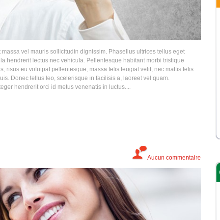
 massa vel mauris sollicitudin dignissim. Phasellus ultrices tellus eget
la hendrerit lectus nec vehicula. Pellentesque habitant morbi tristique
 risus eu volutpat pellentesque, massa felis feugiat velit, nec mattis felis
is. Donec tellus leo, scelerisque in facilisis a, laoreet vel quam.
teger hendrerit orci id metus venenatis in luctus....
Aucun commentaire