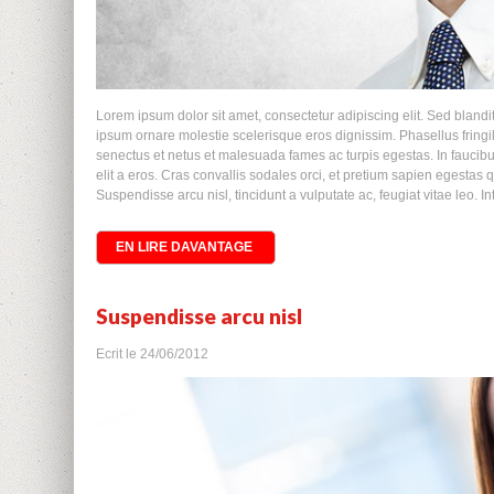
Lorem ipsum dolor sit amet, consectetur adipiscing elit. Sed blandit
ipsum ornare molestie scelerisque eros dignissim. Phasellus fringil
senectus et netus et malesuada fames ac turpis egestas. In faucibus,
elit a eros. Cras convallis sodales orci, et pretium sapien egestas qu
Suspendisse arcu nisl, tincidunt a vulputate ac, feugiat vitae leo. In
EN LIRE DAVANTAGE
Suspendisse arcu nisl
Ecrit le
24/06/2012