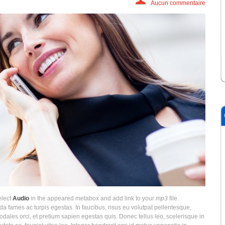
Aucun commentaire
elect
Audio
in the appeared metabox and add link to your
mp3
file.
a fames ac turpis egestas. In faucibus, risus eu volutpat pellentesque,
s sodales orci, et pretium sapien egestas quis. Donec tellus leo, scelerisque in