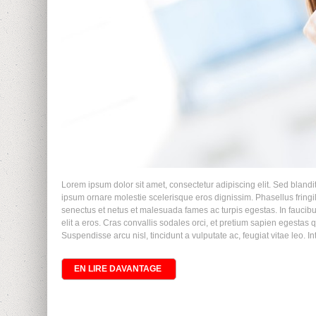
Lorem ipsum dolor sit amet, consectetur adipiscing elit. Sed blandit
ipsum ornare molestie scelerisque eros dignissim. Phasellus fringil
senectus et netus et malesuada fames ac turpis egestas. In faucibus,
elit a eros. Cras convallis sodales orci, et pretium sapien egestas qu
Suspendisse arcu nisl, tincidunt a vulputate ac, feugiat vitae leo. In
EN LIRE DAVANTAGE