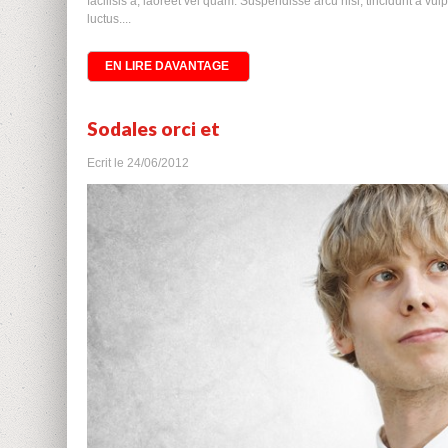
facilisis a, laoreet vel quam. Suspendisse arcu nisl, tincidunt a vulp
luctus....
EN LIRE DAVANTAGE
Sodales orci et
Ecrit le
24/06/2012