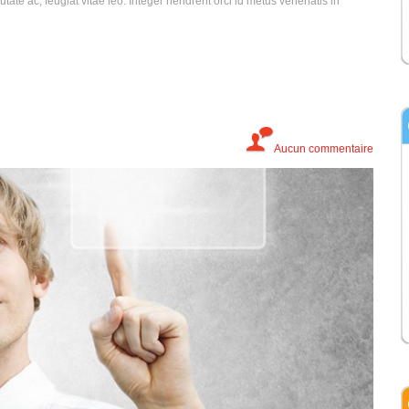
utate ac, feugiat vitae leo. Integer hendrerit orci id metus venenatis in
Aucun commentaire