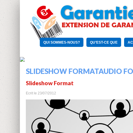
QUI SOMMES-NOUS?
QU’EST-CE QUE
AC
SLIDESHOW FORMATAUDIO FOR
Slideshow Format
Ecrit le
23/07/2012