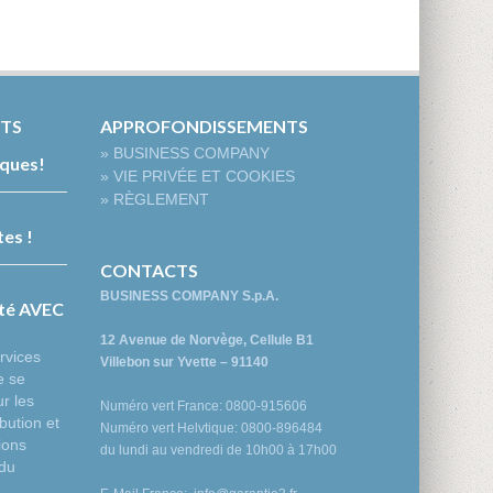
NTS
APPROFONDISSEMENTS
» BUSINESS COMPANY
âques!
» VIE PRIVÉE ET COOKIES
» RÈGLEMENT
es !
CONTACTS
BUSINESS COMPANY S.p.A.
ité AVEC
12 Avenue de Norvège, Cellule B1
rvices
Villebon sur Yvette – 91140
e se
r les
Numéro vert France: 0800-915606
bution et
Numéro vert Helvtique: 0800-896484
ions
du lundi au vendredi de 10h00 à 17h00
 du