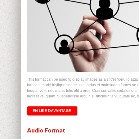
This format can be used to display images as a
slideshow
. To atta
habitant morbi tristique senectus et netus et malesuada fames ac tu
feugiat velit, nec mattis felis elit a eros. Cras convallis sodales orc
laoreet vel quam. Suspendisse arcu nisl, tincidunt a vulputate ac, feu
EN LIRE DAVANTAGE
Audio Format