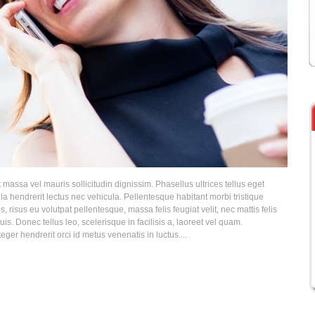
 massa vel mauris sollicitudin dignissim. Phasellus ultrices tellus eget
la hendrerit lectus nec vehicula. Pellentesque habitant morbi tristique
 risus eu volutpat pellentesque, massa felis feugiat velit, nec mattis felis
is. Donec tellus leo, scelerisque in facilisis a, laoreet vel quam.
teger hendrerit orci id metus venenatis in luctus....