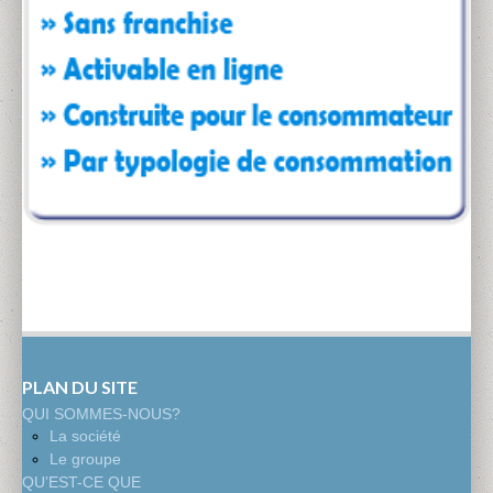
PLAN DU SITE
QUI SOMMES-NOUS?
La société
Le groupe
QU’EST-CE QUE