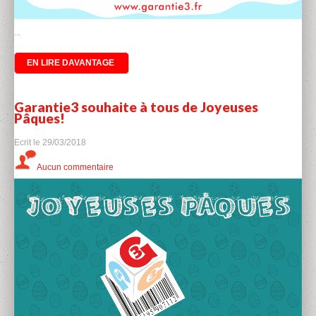
...
EN LIRE DAVANTAGE
Garantie3 souhaite à tous de Joyeuses
Pâques!
Ecrit le
29/03/2018
Aucun commentaire